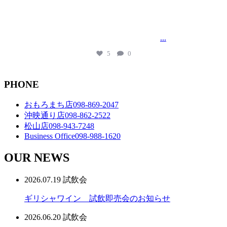
営業時間変更のお知らせです
現在接近中の台風13号(ドルフィン)の影響に伴い
お客様および従業員の安全を考慮し
...
営業時間を下記の通り変更致します
5
0
PHONE
おもろまち店
098-869-2047
沖映通り店
098-862-2522
松山店
098-943-7248
Business Office
098-988-1620
OUR NEWS
2026.07.19
試飲会
ギリシャワイン 試飲即売会のお知らせ
2026.06.20
試飲会