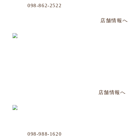
Phone
098-862-2522
那覇市牧志1-4-33 嘉数ビル 1F
毎週水曜定休／PM14:00～PM22:30
店舗情報へ
松山店
Phone
098-943-7248
那覇市松山2-8-3 山川ビル101号
毎週日曜定休／PM17:00〜AM2:00
店舗情報へ
Business Office
Phone
098-988-1620
那覇市牧志1-4-33 嘉数ビル