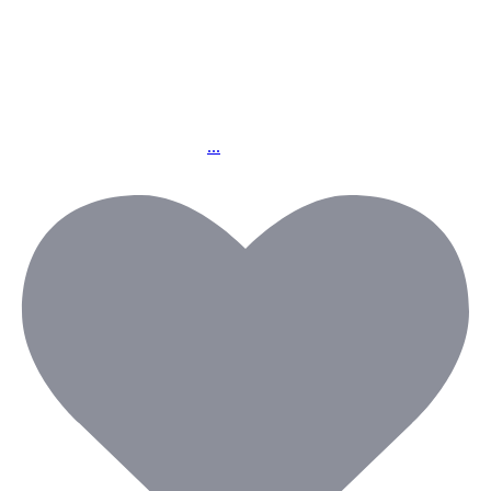
8日以降
天候および警報等の
状況により判断させていただきます
お客様にはご不便ご迷惑をおかけいたしますが
何卒ご理解賜りますようお願い申し上げます
...
#台風13号 #臨時休業 #暴風 #沖縄