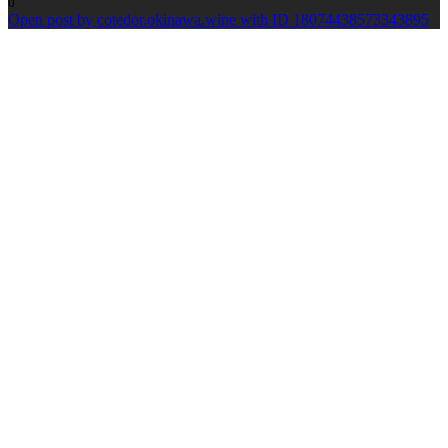
0
Open post by cotedor.okinawa.wine with ID 18074438573343895