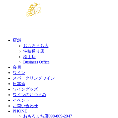
店舗
おもろまち店
沖映通り店
松山店
Business Office
会員
ワイン
スパークリングワイン
日本酒
ワイングッズ
ワインのおつまみ
イベント
お問い合わせ
PHONE
おもろまち店
098-869-2047