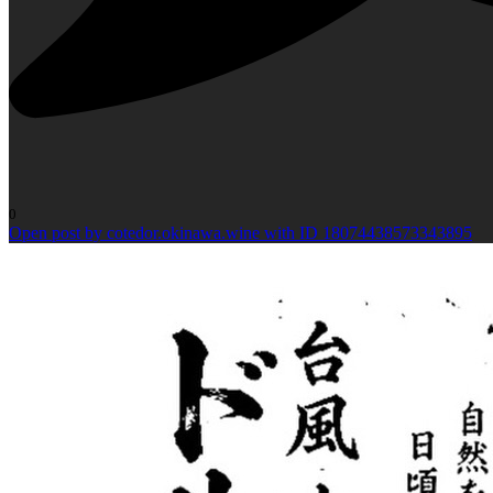
0
Open post by cotedor.okinawa.wine with ID 18074438573343895