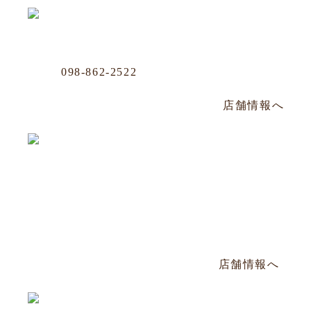
沖映通り店
Phone
098-862-2522
那覇市牧志1-4-33 嘉数ビル 1F
毎週水曜定休／PM14:00～PM22:30
店舗情報へ
松山店
Phone
098-943-7248
那覇市松山2-8-3 山川ビル101号
毎週日曜定休／PM17:00〜AM2:00
店舗情報へ