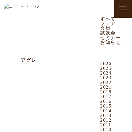
CATEGORY
2014.01.05
お知らせ
すべて
フェア
沖映通り店
会員
試飲会
伊礼 様へ
セミナー
お知らせ
大変恐縮ながら、この場をお借りして
特定の方へのご連絡をお伝え致します
ARCHIVES
先日、「
アグレ
」をご覧いただき、
2026
社員希望のご連絡を頂戴いたしました
2025
伊礼 様へ
2024
2023
ぜひとも面接の日程についてご連絡差
2022
し上げたいのですが
2021
こちらの不備により、伊礼 様のご連
2018
絡先の控えを紛失いたしました
2017
2016
せっかくご連絡いただいたにも関わら
2015
ず
2014
ご迷惑をおかけし、誠に申し訳御座い
2013
ませんが
2012
2011
こちらの記事をご覧いただきましたら
2010
再度、以下宛てにお電話下さいます