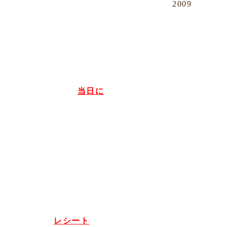
2009
※回さん・舞天さんをご利用の際は、
事前のご予約をお勧め致します。
☆☆☆ お持ち込みのルールは３つだ
け! ☆☆☆
※１.お持ち込みの
当日に
、コートド
ールまたはクラレットで
お好みのワインをお買い上げ下さい。
・
※２.商品をお買い上げの際は、いず
れの店舗に
お持ち込みになるかを必ずお伝え下さ
い。
・
※３.お持ち込み先では、お買い上げ
レシート
を