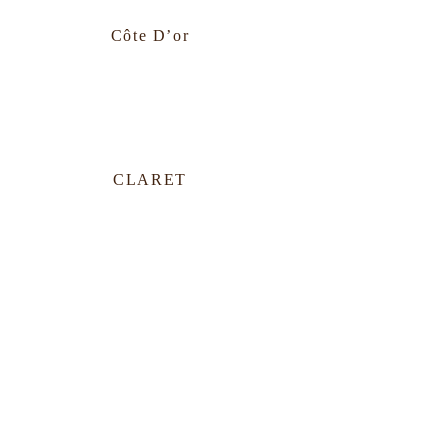
・
Côte D’or
TEL 098-869-2047 / FAX 098-
863-0973
11：00～21：00
・
CLARET
TEL 098-862-2522 / FAX 098-
862-4934
14：00～24：00
OUR NEWS
すべて
フェア
会員
試飲会