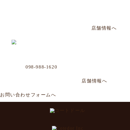
Phone
098-943-7248
那覇市松山2-8-3 山川ビル101号
毎週日曜定休／PM17:00〜AM2:00
店舗情報へ
Business Office
Phone
098-988-1620
那覇市牧志1-4-33 嘉数ビル
年中無休／AM11:00～AM0:00
店舗情報へ
お問い合わせフォームへ