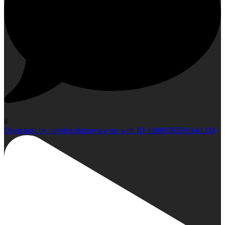
0
Open post by cotedor.okinawa.wine with ID 18089765591641334