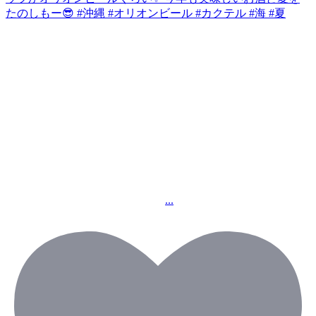
全世界のSummer drink アペロールスプリッツはじめました✌️
イタリア生まれのオレンジハーブリキュール🧡
🇮🇹プロセッコとソーダを入れるだけで最強のスパークリングカクテルに🍹
食前酒はモチロン🫒ピンチョスやバーベキューにもピッタリ
これほど沖縄の海に合うお酒は
アペロールスプリッツかオリオンビールぐらい✨
今年も美味しいお酒と夏をたのしもー😎
...
#沖縄 #オリオンビール #カクテル #海 #夏