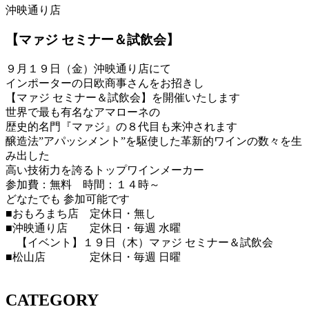
沖映通り店
【マァジ セミナー＆試飲会】
９月１９日（金）沖映通り店にて
インポーターの日欧商事さんをお招きし
【マァジ セミナー＆試飲会】を開催いたします
世界で最も有名なアマローネの
歴史的名門『マァジ』の８代目も来沖されます
醸造法”アパッシメント”を駆使した革新的ワインの数々を生
み出した
高い技術力を誇るトップワインメーカー
参加費：無料 時間：１４時～
どなたでも 参加可能です
■おもろまち店 定休日・無し
■沖映通り店 定休日・毎週 水曜
【イベント】１９日（木）マァジ セミナー＆試飲会
■松山店 定休日・毎週 日曜
CATEGORY