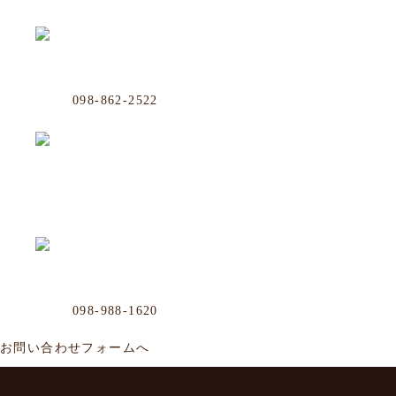
沖映通り店
Phone
098-862-2522
那覇市牧志1-4-33 嘉数ビル 1F
毎週水曜
松山店
Phone
098-943-7248
那覇市松山2-8-3 山川ビル101号
毎週日
Business Office
Phone
098-988-1620
那覇市牧志1-4-33 嘉数ビル
年中無休／AM
お問い合わせフォームへ