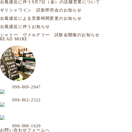
台風接近に伴う8月7日（金）の店舗営業について
2026.07.19
試飲会
ギリシャワイン 試飲即売会のお知らせ
2026.07.10
お知らせ
台風接近による営業時間変更のお知らせ
2026.06.25
お知らせ
台風接近に伴うお知らせ
2026.06.20
フェア
シャトー ヴァルテリー 試飲会開催のお知らせ
READ MORE
OUR LOCATION
おもろまち店
Phone
098-869-2047
那覇市おもろまち4-11-36 101号
年中無休／AM
沖映通り店
Phone
098-862-2522
那覇市牧志1-4-33 嘉数ビル 1F
毎週水曜定休／P
松山店
Phone
098-943-7248
那覇市松山2-8-3 山川ビル101号
毎週日曜定休
Business Office
Phone
098-988-1620
那覇市牧志1-4-33 嘉数ビル
年中無休／AM11:
お問い合わせフォームへ