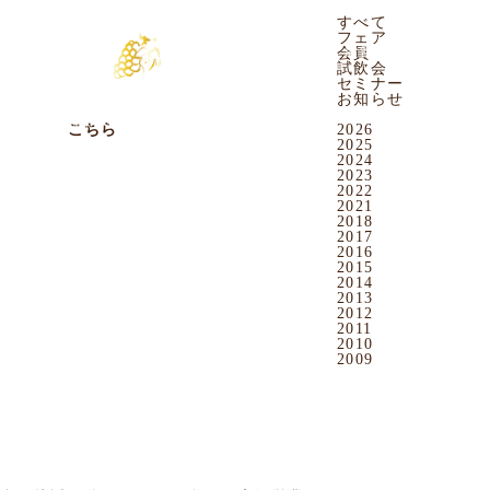
2016.05.27
CATEGORY
お知らせ
すべて
沖映通り店
フェア
店舗
会員
まぁ 粋な黒猫のオールド・トム・ジン入荷
会員
滅多に出回らない
試飲会
オールド・トム・ジンが入荷致しました。
セミナー
陽気でPOPなボトルデザインで
お知らせ
これからの季節にピッタリ！
ARCHIVES
詳しくは
こちら
2026
2025
2024
2023
2022
2021
2018
2017
2016
2015
2014
2013
2012
2011
2010
2009
OUR NEWS
すべて
フェア
会員
試飲会
セミナー
お知らせ
2026.08.06
お知らせ