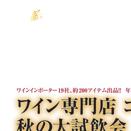
2015.09.05
試飲会
店舗
会員
沖映通り店
今年はやります！コートドールの試飲会！
日が傾くのが少しずつ早くなるのを感じる今日この頃
ボジョレーヌーヴォの影もちらちらと見え隠れし
ワインが気になる季節になって参りました。
そんな中、今年はコートドール大試飲会 開催いたします。