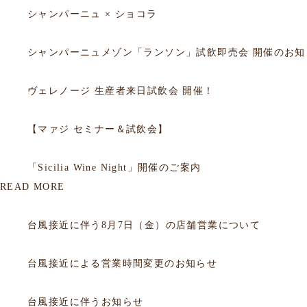
シャンパーニュ × ショコラ
2026.03.18
セミナー
シャンパーニュメゾン「ランソン」試飲即売会 開催のお知
2025.09.29
セミナー
ヴェレノージ 生産者来日試飲会 開催！
2025.09.05
セミナー
【マァジ セミナー＆試飲会】
2014.10.02
セミナー
「Sicilia Wine Night」開催のご案内
READ MORE
2026.08.06
お知らせ
台風接近に伴う8月7日（金）の店舗営業について
2026.07.10
お知らせ
台風接近による営業時間変更のお知らせ
2026.06.25
お知らせ
台風接近に伴うお知らせ