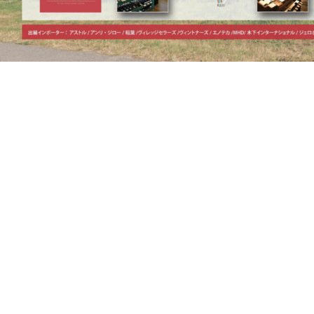
去年は増税などありパタパタと開催できず
楽しみにしていたお客様には悲しい思いをさせてしまいました。
が！
不景気だ 増税だ と言っていても
ワインが好きなことに変わりは無い皆様。
そんな皆様にたくさんのワインと触れ合える場所の提供に
今年はコートドール尽力いたしました！
前売り ２，０００円
当日 ３，０００円
各店にてチケット販売開始しております。