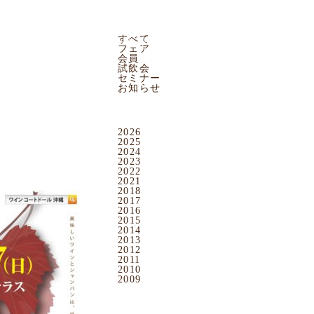
CATEGORY
すべて
ワインのおつまみ
イベント
お問い合わせ
PHONE
フェア
会員
試飲会
セミナー
お知らせ
ARCHIVES
2026
2025
2024
2023
2022
2021
2018
2017
2016
2015
2014
2013
2012
2011
2010
2009