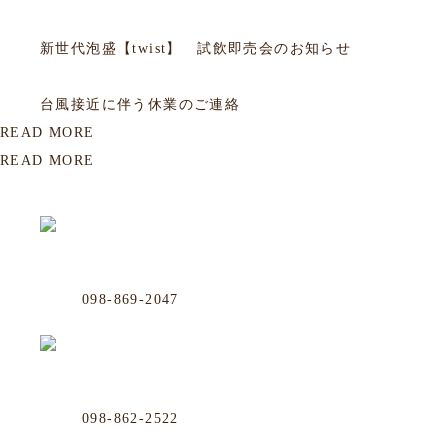
2026.06.05
お知らせ
新世代泡盛【twist】 試飲即売会のお知らせ
2026.05.31
お知らせ
台風接近に伴う休業のご連絡
READ MORE
READ MORE
OUR LOCATION
おもろまち店
Phone
098-869-2047
那覇市おもろまち4-11-36 101号
年中無休
沖映通り店
Phone
098-862-2522
那覇市牧志1-4-33 嘉数ビル 1F
毎週水曜