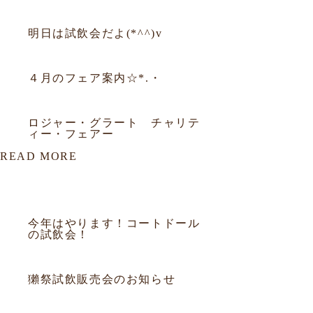
2015.04.11
試飲会
明日は試飲会だよ(*^^)v
2015.03.31
フェア
４月のフェア案内☆*.・
2015.03.09
フェア
ロジャー・グラート チャリテ
ィー・フェアー
READ MORE
該当データがありません。
2015.09.05
試飲会
今年はやります！コートドール
の試飲会！
2015.04.26
試飲会
獺祭試飲販売会のお知らせ
2015.04.11
試飲会