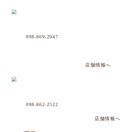
OUR LOCATION
おもろまち店
Phone
098-869-2047
那覇市おもろまち4-11-36 101号
年中無休／AM12:00〜PM20:00
店舗情報へ
沖映通り店
Phone
098-862-2522
那覇市牧志1-4-33 嘉数ビル 1F
毎週水曜定休／PM14:00～PM22:30
店舗情報へ