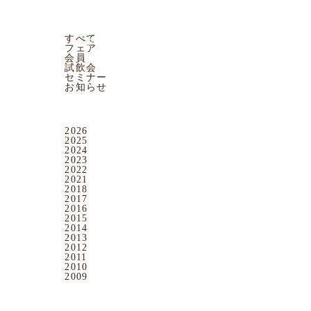
CATEGORY
すべて
ワイン
スパークリングワイン
日本酒
ワイングッズ
フェア
会員
試飲会
セミナー
お知らせ
です！！
ARCHIVES
！！
2026
2025
2024
2023
2022
2021
2018
2017
2016
2015
2014
2013
2012
2011
2010
2009