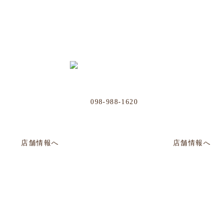
Business Office
Phone
098-988-1620
01号
那覇市牧志1-4-33 嘉数ビル
2:00
店舗情報へ
年中無休／AM11:00～AM0:00
店舗情報へ