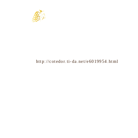
2014.03.01
フェア
店舗
会員
おもろまち店
3月は南フランスの注目生産者
「南フランスの注目生産者
フェアー開催中
試飲販売会
３／１５（土）は、当店にて
も開催致します
http://cotedor.ti-da.net/e6019954.html
この機会に是非、ご来店下さいませ
OUR NEWS