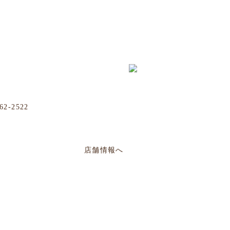
店
松山店
62-2522
Phone
098-943-7248
4-33 嘉数ビル 1F
那覇市松山2-8-3 山川ビル1
PM14:00～PM22:30
店舗情報へ
毎週日曜定休／PM17:00〜AM