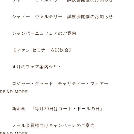
2026.06.20
フェア
シャトー ヴァルテリー 試飲会開催のお知らせ
2025.12.14
フェア
シャンパーニュフェアのご案内
2025.09.05
フェア
【マァジ セミナー＆試飲会】
2015.03.31
フェア
４月のフェア案内☆*.・
2015.03.09
フェア
ロジャー・グラート チャリティー・フェアー
READ MORE
2012.06.29
会員
新企画 『毎月30日はコート・ドールの日』
2012.01.16
会員
メール会員様向けキャンペーンのご案内
READ MORE