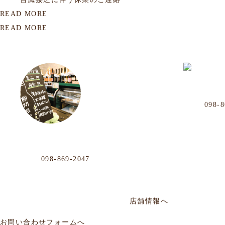
READ MORE
READ MORE
OUR LOCATION
沖映通り
Phone
098-8
那覇市牧志1-
おもろまち店
毎週水曜定休／
Phone
098-869-2047
那覇市おもろまち4-11-36 101号
年中無休／AM12:00〜PM20:00
店舗情報へ
お問い合わせフォームへ