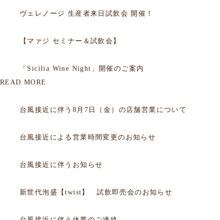
ヴェレノージ 生産者来日試飲会 開催！
2025.09.05
セミナー
【マァジ セミナー＆試飲会】
2014.10.02
セミナー
「Sicilia Wine Night」開催のご案内
READ MORE
2026.08.06
お知らせ
台風接近に伴う8月7日（金）の店舗営業について
2026.07.10
お知らせ
台風接近による営業時間変更のお知らせ
2026.06.25
お知らせ
台風接近に伴うお知らせ
2026.06.05
お知らせ
新世代泡盛【twist】 試飲即売会のお知らせ
2026.05.31
お知らせ
台風接近に伴う休業のご連絡