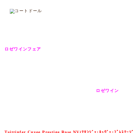
2013.03.27
フェア
店舗
会員
沖映通り店
「ロゼワインフェア」開催のご案内
ワインストア クラレットではこの度、
「
ロゼワインフェア
」を開催いたします
県外ではちょうど桜が満開を迎えるこのシーズン、
近年、世界的にも消費量が非常に伸びている「
ロゼワイン
」を特
「
Taittinfer Cuvee Prestige Rose NV(ﾃﾀﾝｼﾞｪ･ｷｭｳﾞｪ･ﾌﾟﾚｽﾃｰｼ