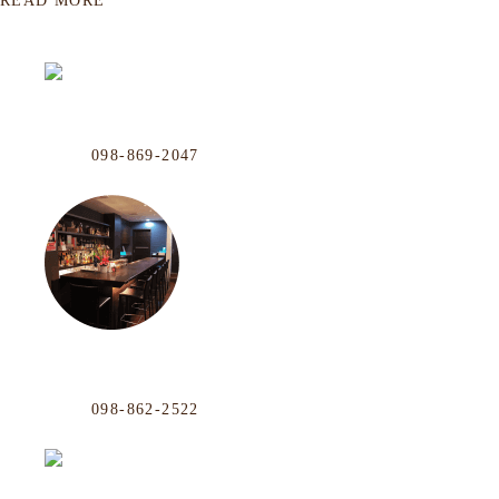
READ MORE
OUR LOCATION
おもろまち店
Phone
098-869-2047
那覇市おもろまち4-11-36 101号
年中無休
沖映通り店
Phone
098-862-2522
那覇市牧志1-4-33 嘉数ビル 1F
毎週水曜
松山店