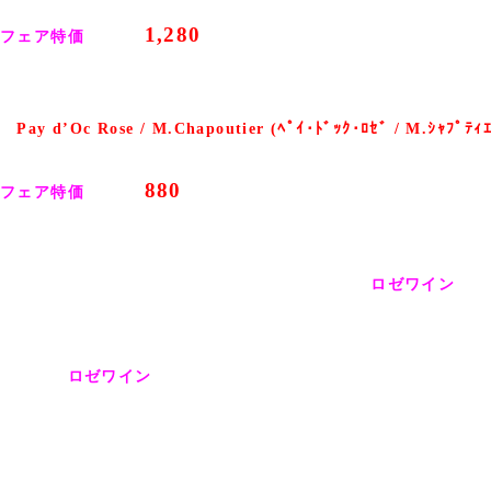
希望小売価格
¥1,365(税込)のところ
1,280
フェア特価
⇒ ¥
(税込)
「
Pay d’Oc Rose / M.Chapoutier (ﾍﾟｲ･ﾄﾞｯｸ･ﾛｾﾞ / M.ｼｬﾌﾟﾃｨｴ
希望小売価格
¥1,050(税込)のところ
880
フェア特価
⇒ ¥
(税込)
いまだに“
甘い
”というイメージが持たれがちな「
ロゼワイン
」で
ほとんど“
辛口
”が主流で、料理との相性も非常に幅が広いワイン
ぜひこの機会に、フレッシュでカジュアルにお楽しみいただける
弊店の「
ロゼワイン
」をお楽しみください
OUR NEWS
すべて