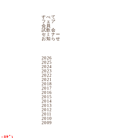
CATEGORY
すべて
ワイン
スパークリングワイン
日本酒
ワイングッズ
フェア
会員
試飲会
セミナー
お知らせ
ARCHIVES
2026
2025
2024
2023
2022
2021
2018
2017
2016
集いたします
2015
2014
2013
2012
2011
2010
2009
ﾞ･ﾛｾﾞ)
」