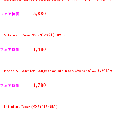
希望小売価格
¥8,400(税込)のところ
5,880
フェア特価
⇒ ¥
(税込)
「
Vilarnau Rose NV (ｳﾞｨﾗｳﾅｳ･ﾛｾﾞ)
」
希望小売価格
¥1,733(税込)のところ
1,480
フェア特価
⇒ ¥
(税込)
「
Eecht & Bannier Longuedoc Bio Rose(ｴｼｭ･ｴ･ﾊﾞﾆｴ ﾗﾝｸﾞﾄﾞｯ
希望小売価格
¥2,100(税込)のところ
1,780
フェア特価
⇒ ¥
(税込)
「
Infinitus Rose (ｲﾝﾌｨﾆﾀｽ･ﾛｾﾞ)
」