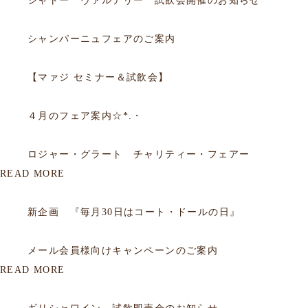
シャトー ヴァルテリー 試飲会開催のお知らせ
2025.12.14
フェア
シャンパーニュフェアのご案内
2025.09.05
フェア
【マァジ セミナー＆試飲会】
2015.03.31
フェア
４月のフェア案内☆*.・
2015.03.09
フェア
ロジャー・グラート チャリティー・フェアー
READ MORE
2012.06.29
会員
新企画 『毎月30日はコート・ドールの日』
2012.01.16
会員
メール会員様向けキャンペーンのご案内
READ MORE
2026.07.19
試飲会