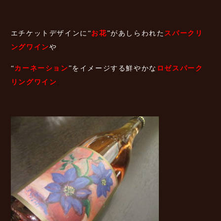
エチケットデザインに“
お花
”があしらわれた
スパークリ
ングワイン
や
“
カーネーション
”をイメージする鮮やかな
ロゼスパーク
リングワイン
、