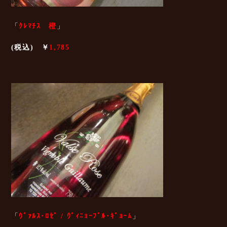
「
ｸﾚﾏﾁｽ 橙
」
(税込) ￥
1,785
「
ｳﾞｧﾙｽ･ﾛｾﾞ / ｳﾞｨﾆｮｰﾌﾞﾙ･ｷﾞｮｰﾑ
」