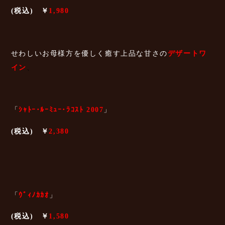
(税込) ￥
1,980
せわしいお母様方を優しく癒す上品な甘さの
デザートワ
イン
、
「
ｼｬﾄｰ･ﾙｰﾐｭｰ･ﾗｺｽﾄ 2007
」
(税込) ￥
2,380
「
ｳﾞｨﾉｶｶｵ
」
(税込) ￥
1,580