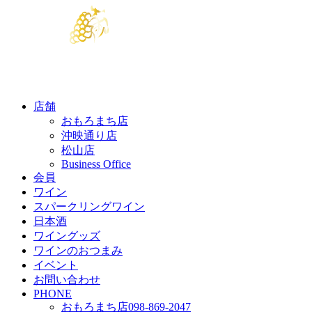
店舗
おもろまち店
沖映通り店
松山店
Business Office
会員
ワイン
スパークリングワイン
日本酒
ワイングッズ
ワインのおつまみ
イベント
お問い合わせ
PHONE
おもろまち店
098-869-2047