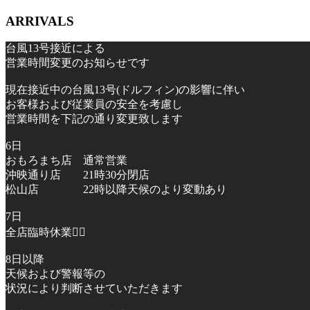
ARRIVALS
台風13号接近による
営業時間変更のお知らせです
現在接近中の台風13号(ドルフィン)の影響に伴い
お客様および従業員の安全を考慮し
営業時間を下記の通り変更致します
6日
おもろまち店 通常営業
沖映通り店 21時30分閉店
松山店 22時以降天候のより変動あり
7日
全店臨時休業🙇‍♂️
8日以降
天候および警報等の
状況により判断させていただきます