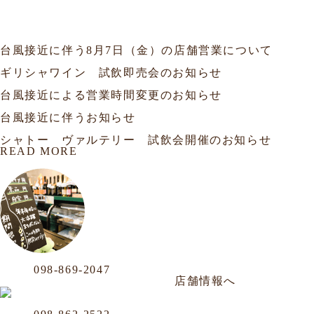
試飲会
セミナー
お知らせ
2026.08.06
お知らせ
台風接近に伴う8月7日（金）の店舗営業について
2026.07.19
試飲会
ギリシャワイン 試飲即売会のお知らせ
2026.07.10
お知らせ
台風接近による営業時間変更のお知らせ
2026.06.25
お知らせ
台風接近に伴うお知らせ
2026.06.20
フェア
シャトー ヴァルテリー 試飲会開催のお知らせ
READ MORE
OUR LOCATION
おもろまち店
Phone
098-869-2047
那覇市おもろまち4-11-36 101号
年中無休／AM12:00〜PM20:00
店舗情報へ
沖映通り店