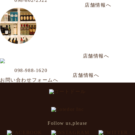
Phone
098-862-2522
那覇市牧志1-4-33 嘉数ビル 1F
毎週水曜定休／PM14:00～PM22:30
店舗情報へ
松山店
Phone
098-943-7248
那覇市松山2-8-3 山川ビル101号
毎週日曜定休／PM17:00〜AM2:00
店舗情報へ
Business Office
Phone
098-988-1620
那覇市牧志1-4-33 嘉数ビル
年中無休／AM11:00～AM0:00
店舗情報へ
お問い合わせフォームへ
Follow us,please