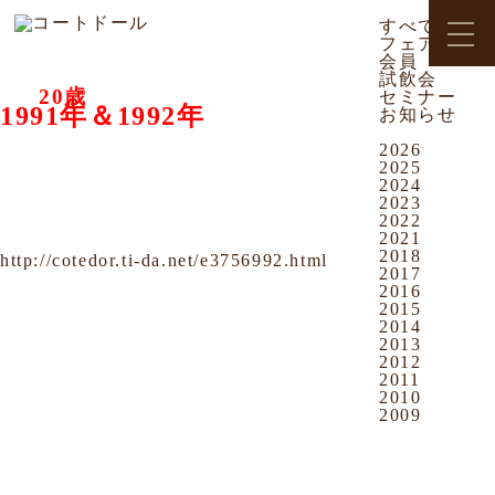
2012.01.05
CATEGORY
お知らせ
すべて
おもろまち店
フェア
1991年＆1992年 ヴィンテージワイン入荷
会員
しました！！
試飲会
20歳
セミナー
今年
を迎える方
1991年＆1992年
お知らせ
ヴィンテージワイ
ARCHIVES
ン
2026
数量限定入荷致しました！！
2025
2024
20歳のお祝いに
2023
上質なブルゴーニュワインで乾杯！！
2022
いかがですか♪
2021
2018
http://cotedor.ti-da.net/e3756992.html
2017
2016
2015
皆様のご来店、お待ちしております
2014
2013
2012
2011
2010
2009
OUR NEWS
すべて
フェア
会員