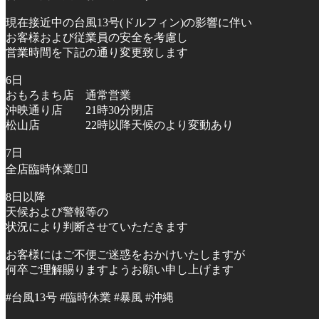
現在接近中の台風13号(ドルフィン)の影響に伴い
お客様および従業員の安全を考慮し
営業時間を下記の通り変更致します
6日
おもろまち店 通常営業
沖映通り店 21時30分閉店
松山店 22時以降天候のより変動あり
7日
全店臨時休業🙇‍♂️
8日以降
天候および警報等の
状況により判断させていただきます
お客様にはご不便ご迷惑をおかけいたしますが
何卒ご理解賜りますようお願い申し上げます
#台風13号 #臨時休業 #暴風 #沖縄