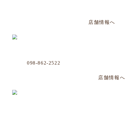
那覇市おもろまち4-11-36 101号
年中無休／AM12:00〜PM20:00
店舗情報へ
沖映通り店
Phone
098-862-2522
那覇市牧志1-4-33 嘉数ビル 1F
毎週水曜定休／PM14:00～PM22:30
店舗情報へ
松山店
Phone
098-943-7248
那覇市松山2-8-3 山川ビル101号