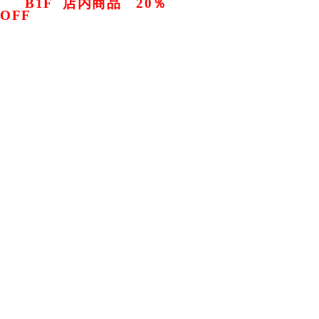
B1F 店内商品 20
％
④
OFF
※ 特定商品を除きます
※ 20%OFF商品のお支払い方法
は、現金に限らせていただきます
みなさま、お誘い合わせの上、
この機会にぜひご来店くださいませ
OUR NEWS
すべて
フェア
会員
試飲会
セミナー
お知らせ