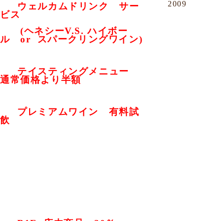
2009
ウェルカムドリンク サー
①
ビス
(ヘネシーV.S. ハイボー
ル or スパークリングワイン)
テイスティングメニュー
②
通常価格より半額
プレミアムワイン 有料試
③
飲
【B1F ワインストア】
14:00 ～ 17:00までのタイムサー
ビス