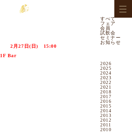
CATEGORY
2011.02.24
お知らせ
すべて
フェア
沖映通り店
会員
試飲会
大抽選会 開催のお知らせ
セミナー
お知らせ
来る
2月27日(日)
の
15:00
より
ARCHIVES
1F Bar
コーナー
にて、抽選会を行
います
2026
2025
2024
2023
当日は抽選会の他、以下のイベントも
2022
同時開催いたします
2021
2018
2017
2016
【1F Bar コーナー】
2015
2014
14:00 ～ 17:00までのタイムサー
2013
ビス
2012
2011
2010