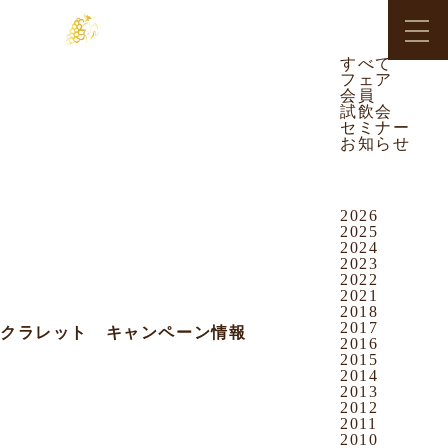
CATEGORY
2011.01.27
お知らせ
すべて
フェア
沖映通り店
会員
試飲会
大抽選会開催のお知らせ
セミナー
お知らせ
2月26日(土)まで、豪華景品があたる
大抽選会を開催中です
ARCHIVES
期間中、￥1,000以上お買い上げ毎
2026
に、抽選券を1枚差し上げます
2025
2024
2023
2022
豪華景品の内容等、詳しくはこちらの
2021
ページをご覧ください
2018
2017
クラレット キャンペーン情報
2016
2015
2014
2013
2012
2011
2010