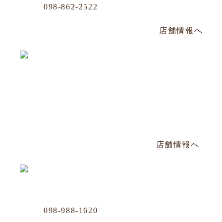
Phone
098-862-2522
那覇市牧志1-4-33 嘉数ビル 1F
毎週水曜定休／PM14:00～PM22:30
店舗情報へ
松山店
Phone
098-943-7248
那覇市松山2-8-3 山川ビル101号
毎週日曜定休／PM17:00〜AM2:00
店舗情報へ
Business Office
Phone
098-988-1620
那覇市牧志1-4-33 嘉数ビル