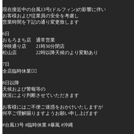
現在接近中の台風13号(ドルフィン)の影響に伴い
お客様および従業員の安全を考慮し
営業時間を下記の通り変更致します
6日
おもろまち店 通常営業
沖映通り店 21時30分閉店
松山店 22時以降天候のより変動あり
7日
全店臨時休業🙇‍♂️
8日以降
天候および警報等の
状況により判断させていただきます
お客様にはご不便ご迷惑をおかけいたしますが
何卒ご理解賜りますようお願い申し上げます
#台風13号 #臨時休業 #暴風 #沖縄