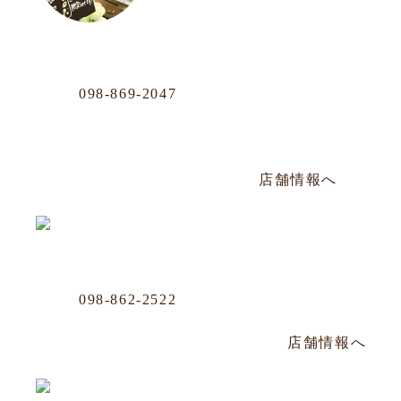
おもろまち店
Phone
098-869-2047
那覇市おもろまち4-11-36 101号
年中無休／AM12:00〜PM20:00
店舗情報へ
沖映通り店
Phone
098-862-2522
那覇市牧志1-4-33 嘉数ビル 1F
毎週水曜定休／PM14:00～PM22:30
店舗情報へ