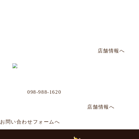
松山店
Phone
098-943-7248
那覇市松山2-8-3 山川ビル101号
毎週日曜定休／PM17:00〜AM2:00
店舗情報へ
Business Office
Phone
098-988-1620
那覇市牧志1-4-33 嘉数ビル
年中無休／AM11:00～AM0:00
店舗情報へ
お問い合わせフォームへ