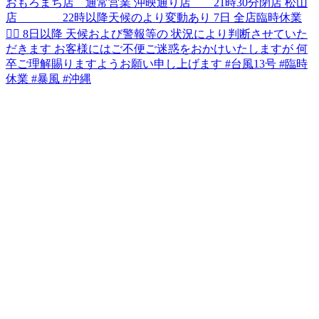
台風13号接近による
営業時間変更のお知らせです
現在接近中の台風13号(ドルフィン)の影響に伴い
お客様および従業員の安全を考慮し
営業時間を下記の通り変更致します
6日
おもろまち店 通常営業
沖映通り店 21時30分閉店
松山店 22時以降天候のより変動あり
7日
全店臨時休業🙇‍♂️
8日以降