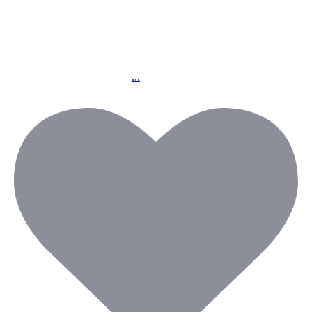
天候および警報等の
状況により判断させていただきます
お客様にはご不便ご迷惑をおかけいたしますが
何卒ご理解賜りますようお願い申し上げます
...
#台風13号 #臨時休業 #暴風 #沖縄