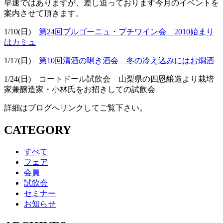
早速ではありますが、差し迫っております今月のイベントを
案内させて頂きます。
1/10(日)
第24回ブルゴーニュ・プチワイン会 2010始まり
はカミュ
1/17(日)
第10回清酒の唎き酒会 冬の冷え込みにはお燗酒
1/24(日) コートドール試飲会 山梨県の四恩醸造より栽培
家兼醸造家・小林氏をお招きしての試飲会
詳細はブログへリンクしてご覧下さい。
CATEGORY
すべて
フェア
会員
試飲会
セミナー
お知らせ