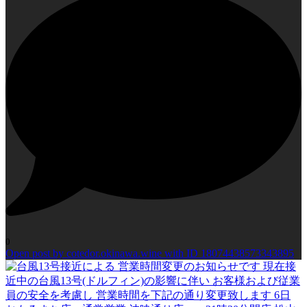
0
Open post by cotedor.okinawa.wine with ID 18074438573343895