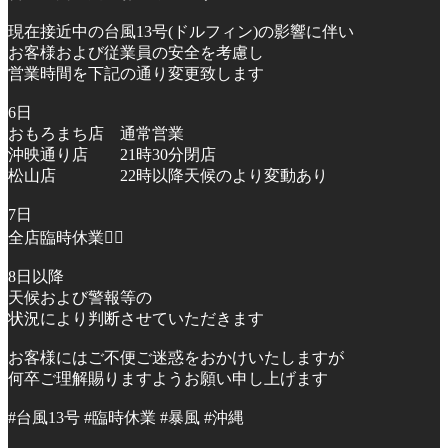
現在接近中の台風13号(ドルフィン)の影響に伴い
お客様および従業員の安全を考慮し
営業時間を下記の通り変更致します
6日
おもろまち店 通常営業
沖映通り店 21時30分閉店
松山店 22時以降天候のより変動あり
7日
全店臨時休業🙇‍♂️
8日以降
天候および警報等の
状況により判断させていただきます
お客様にはご不便ご迷惑をおかけいたしますが
何卒ご理解賜りますようお願い申し上げます
#台風13号 #臨時休業 #暴風 #沖縄