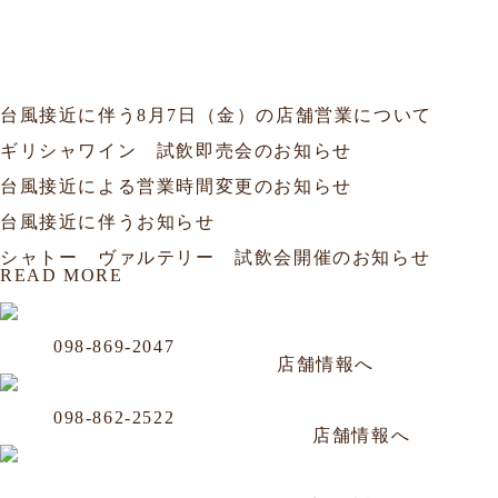
フェア
会員
試飲会
セミナー
お知らせ
2026.08.06
お知らせ
台風接近に伴う8月7日（金）の店舗営業について
2026.07.19
試飲会
ギリシャワイン 試飲即売会のお知らせ
2026.07.10
お知らせ
台風接近による営業時間変更のお知らせ
2026.06.25
お知らせ
台風接近に伴うお知らせ
2026.06.20
フェア
シャトー ヴァルテリー 試飲会開催のお知らせ
READ MORE
OUR LOCATION
おもろまち店
Phone
098-869-2047
那覇市おもろまち4-11-36 101号
年中無休／AM12:00〜PM20:00
店舗情報へ
沖映通り店
Phone
098-862-2522
那覇市牧志1-4-33 嘉数ビル 1F
毎週水曜定休／PM14:00～PM22:30
店舗情報へ
松山店
Phone
098-943-7248
那覇市松山2-8-3 山川ビル101号