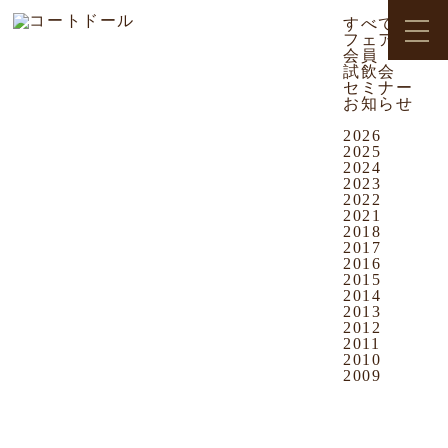
2026.05.30
CATEGORY
お知らせ
すべて
台風接近に伴う営業時間変更のお知らせ
フェア
平素よりコートドールをご愛顧いただき、
会員
誠にありがとうございます。
試飲会
セミナー
現在、台風6号（チャンミー）の沖縄本島
お知らせ
への接近・上陸が予想されております。お
ARCHIVES
客様ならびに従業員の安全確保を最優先と
2026
するため、
2025
6月1日（月）は営業時間の短縮、または臨
2024
時休業とさせていただく場合がございま
2023
す。
2022
2021
お客様にはご不便をおかけし誠に恐縮では
2018
ございますが、ワイン等のご注文・お受け
2017
取りをご予定のお客様におかれましては
、
2016
可能な限り5月31日（日）までにお手配い
2015
ただきますようお願い申し上げます。
2014
2013
今後の営業状況につきましては、当ホーム
2012
ページにて随時ご案内いたします。
2011
何卒ご理解賜りますようお願い申し上げま
2010
す。
2009
株式会社コートドール
OUR NEWS
すべて